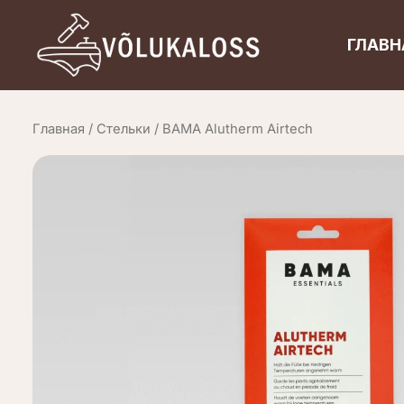
Перейти
к
ГЛАВН
содержимому
Главная
/
Стельки
/ BAMA Alutherm Airtech