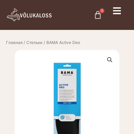
Перейти
к
0
Cart
содержимому
Главная
/
Стельки
/ BAMA Active Deo