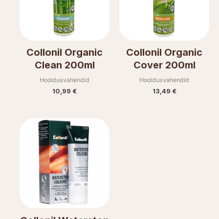
Collonil Organic
Collonil Organic
Clean 200ml
Cover 200ml
Hooldusvahendid
Hooldusvahendid
10,99
€
13,49
€
This
product
has
multiple
variants.
The
options
may
be