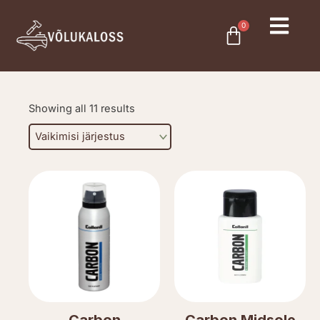
Skip
to
0
Cart
content
Showing all 11 results
Carbon
Carbon Midsole