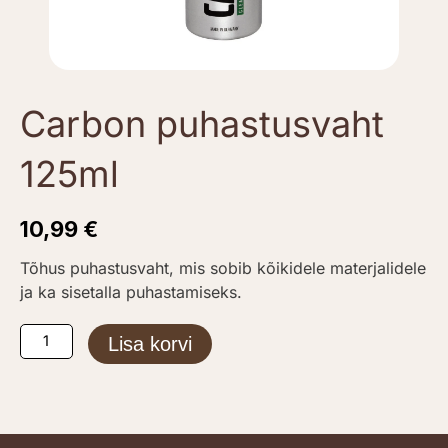
Carbon puhastusvaht
125ml
10,99
€
Tõhus puhastusvaht, mis sobib kõikidele materjalidele
ja ka sisetalla puhastamiseks.
Carbon
Lisa korvi
puhastusvaht
125ml
kogus