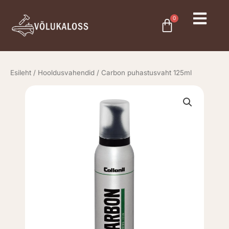
Skip
to
0
Cart
content
Esileht
/
Hooldusvahendid
/ Carbon puhastusvaht 125ml