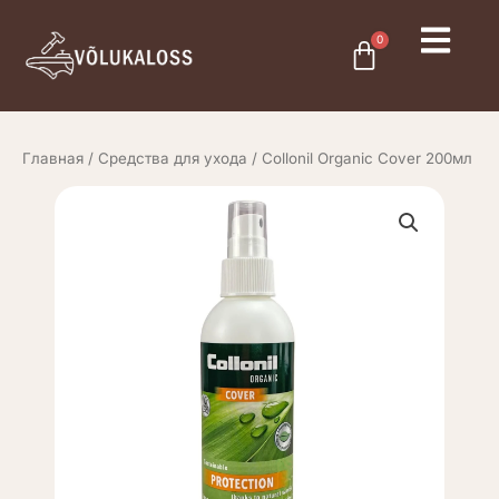
Перейти
к
0
Cart
содержимому
Главная
/
Средства для ухода
/ Collonil Organic Cover 200мл