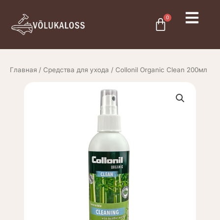
Перейти
к
0
Cart
содержимому
Главная
/
Средства для ухода
/ Collonil Organic Clean 200мл