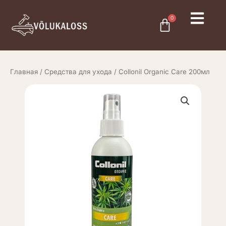
Перейти
к
0
Cart
содержимому
Главная
/
Средства для ухода
/ Collonil Organic Care 200мл