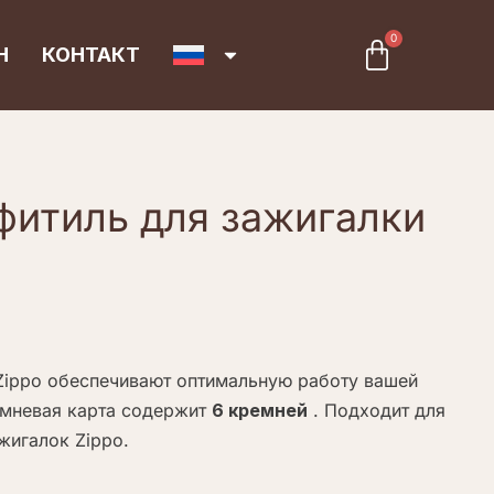
0
Cart
Н
КОНТАКТ
фитиль для зажигалки
Zippo обеспечивают оптимальную работу вашей
емневая карта содержит
6 кремней
. Подходит для
жигалок Zippo.