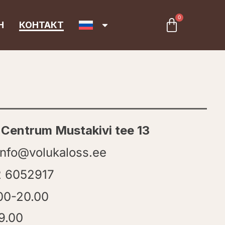
0
Cart
Н
КОНТАКТ
Centrum Mustakivi tee 13
nfo@volukaloss.ee
 6052917
00-20.00
9.00