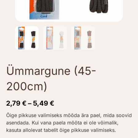
Ümmargune (45-
200cm)
2,79
€
–
5,49
€
Õige pikkuse valimiseks mõõda ära pael, mida soovid
asendada. Kui vana paela mõõta ei ole võimalik,
kasuta allolevat tabelit õige pikkuse valimiseks.