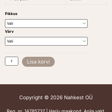
Ümmargune
Pikkus
(45-
200cm)
kogus
Värv
Lisa korvi
Copyright © 2026 Nahkest OÜ
Reg. nr. 14785737 | Harju maakond, Anija vald,