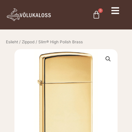
Skip
to
0
Cart
content
Esileht
/
Zippod
/ Slim® High Polish Brass