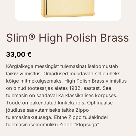
Slim® High Polish Brass
33,00
€
Kõrgläikega messingist tulemasinat iseloomustab
läikiv viimistlus. Omadused muudavad selle üheks
kõige mitmekülgsemaks. High Polish Brass viimistlus
on olnud tootesarjas alates 1982. aastast. See
tulemasin on saadaval ka klassikalises korpuses.
Toode on pakendatud kinkekarbis. Optimaalse
jõudluse saavutamiseks täitke Zippo
tulemasinakütusega. Ehtne Zippo tuulekindel
tulemasin iseloomuliku Zippo “klõpsuga”.