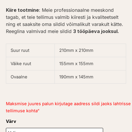
Kiire tootmine
: Meie professionaalne meeskond
tagab, et teie tellimus valmib kiiresti ja kvaliteetselt
ning et saaksite oma sildid võimalikult varakult kätte.
Reeglina valmivad meie sildid
3 tööpäeva jooksul.
Suur ruut
210mm x 210mm
Väike ruut
155mm x 155mm
Ovaalne
190mm x 145mm
Maksmise juures palun kirjutage aadress sildi jaoks lahtriss
tellimuse kohta“
Majanumber
Värv
kogus