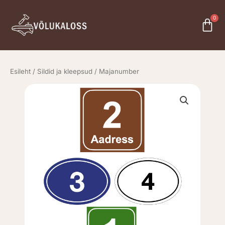
Skip
to
0
Car
content
Esileht
/
Sildid ja kleepsud
/ Majanumber