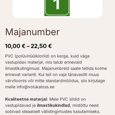
Majanumber
10,00
€
–
22,50
€
PVC (polüvinüülkloriid) on kerge, kuid väga
vastupidav materjal, mis talub erinevaid
ilmastikutingimusi. Majanumbreid saate tellida kolme
erinevat varianti. Kui teil on vaja tänavasilti muus
värvitoonis või mitte standardmõõdus, siis kirjutage
meile info@volukaloss.ee
Kvaliteetne materjal
: Meie PVC sildid on
vastupidavad ja
ilmastikukindlad
, mistõttu need
sobivad ideaalselt välistingimustes kasutamiseks.