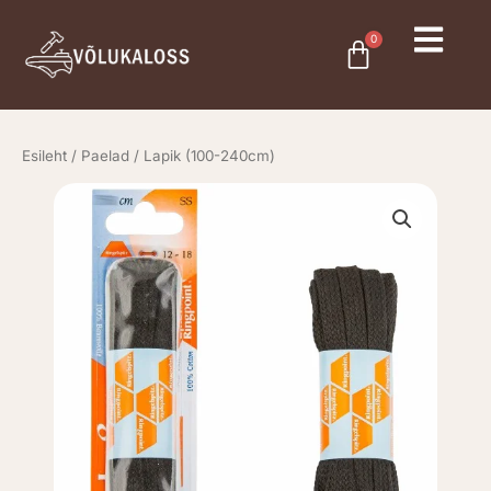
Skip
to
0
Cart
content
Esileht
/
Paelad
/ Lapik (100-240cm)