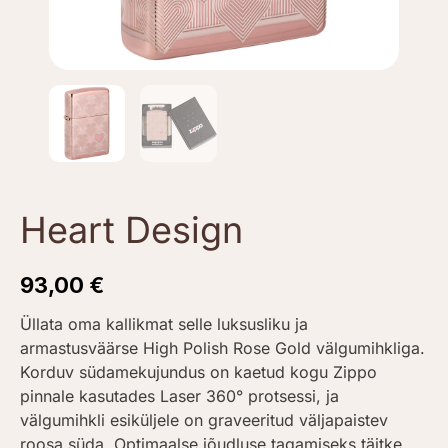
Heart Design
93,00
€
Üllata oma kallikmat selle luksusliku ja
armastusväärse High Polish Rose Gold välgumihkliga.
Korduv südamekujundus on kaetud kogu Zippo
pinnale kasutades Laser 360° protsessi, ja
välgumihkli esiküljele on graveeritud väljapaistev
roosa süda. Optimaalse jõudluse tagamiseks täitke