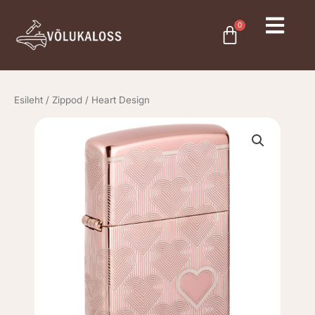
Skip
to
0
Cart
content
Esileht
/
Zippod
/ Heart Design