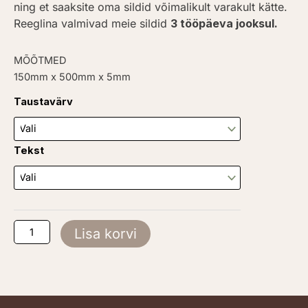
ning et saaksite oma sildid võimalikult varakult kätte.
Reeglina valmivad meie sildid
3 tööpäeva jooksul.
MÕÕTMED
150mm x 500mm x 5mm
Eravaldus
Taustavärv
kogus
Tekst
Lisa korvi