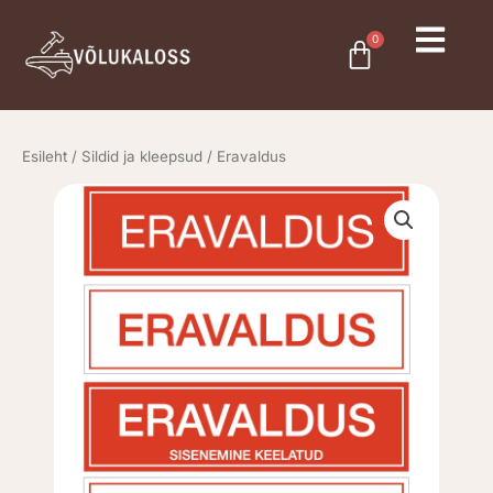
Skip
to
0
Cart
content
Esileht
/
Sildid ja kleepsud
/ Eravaldus