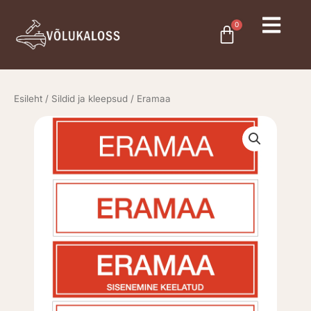
Skip
to
0
Cart
content
Esileht
/
Sildid ja kleepsud
/ Eramaa