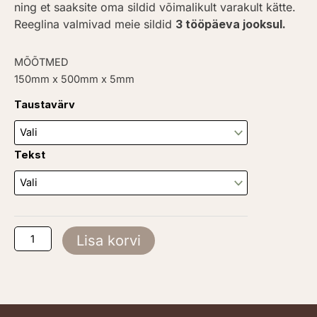
ning et saaksite oma sildid võimalikult varakult kätte.
Reeglina valmivad meie sildid
3 tööpäeva jooksul.
MÕÕTMED
150mm x 500mm x 5mm
Eramaa
Taustavärv
kogus
Tekst
Lisa korvi