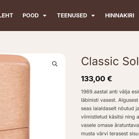
LEHT
POOD
TEENUSED
HINNAKIRI
Classic So
133,00
€
1969.aastal anti välja es
läbinisti vasest. Alguses
seas laialdaselt nõutud 
viimistletud käsitsi ning
vasele omase äratuntava 
musta värvi terasest sis