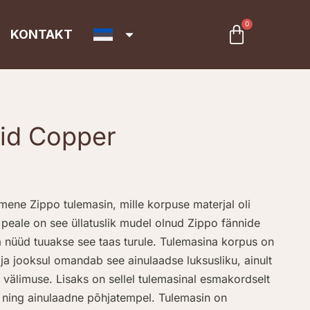
0
Cart
KONTAKT
lid Copper
imene Zippo tulemasin, mille korpuse materjal oli
t peale on see üllatuslik mudel olnud Zippo fännide
ja nüüd tuuakse see taas turule. Tulemasina korpus on
 aja jooksul omandab see ainulaadse luksusliku, ainult
välimuse. Lisaks on sellel tulemasinal esmakordselt
u ning ainulaadne põhjatempel. Tulemasin on