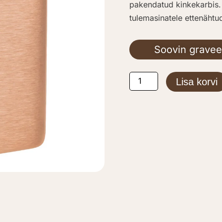
pakendatud kinkekarbis. 
tulemasinatele ettenähtud
Soovin gravee
Classic
Lisa korvi
Solid
Copper
kogus