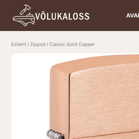
Skip
to
AVA
content
Esileht
/
Zippod
/ Classic Solid Copper