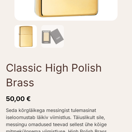
Classic High Polish
Brass
50,00
€
Seda kõrgläikega messingist tulemasinat
iseloomustab läikiv viimistlus. Täiuslikult sile,
messingu omadused teevad sellest ühe kõige
mitmekülgsema viimistluse. High Polish Brass