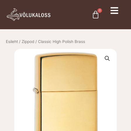
Skip
to
0
Cart
content
Esileht
/
Zippod
/ Classic High Polish Brass