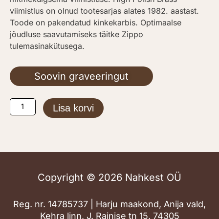
viimistlus on olnud tootesarjas alates 1982. aastast.
Toode on pakendatud kinkekarbis. Optimaalse
jõudluse saavutamiseks täitke Zippo
tulemasinakütusega.
Soovin graveeringut
Classic
Lisa korvi
High
Polish
Brass
kogus
Copyright © 2026 Nahkest OÜ
Reg. nr. 14785737 | Harju maakond, Anija vald,
Kehra linn, J. Rainise tn 15, 74305