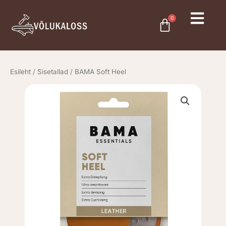
Skip
to
0
Cart
content
Esileht
/
Sisetallad
/ BAMA Soft Heel