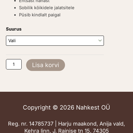
Ehtsast nahast
Sobilik kõikidele jalatsitele
Püsib kindlalt paigal
BAMA
Suurus
Soft
Heel
kogus
Lisa korvi
Copyright © 2026 Nahkest OÜ
Reg. nr. 14785737 | Harju maakond, Anija vald,
Kehra linn, J. Rainise tn 15, 74305