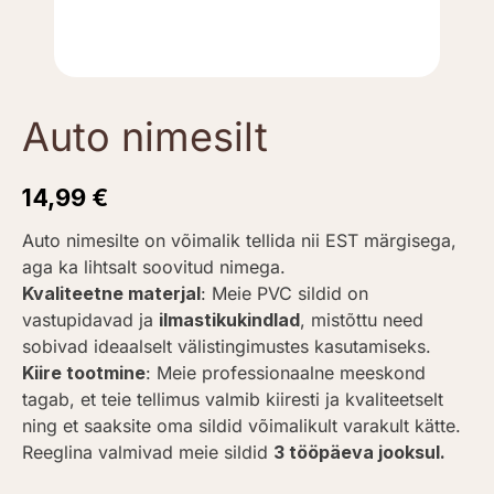
Auto nimesilt
14,99
€
Auto nimesilte on võimalik tellida nii EST märgisega,
aga ka lihtsalt soovitud nimega.
Kvaliteetne materjal
: Meie PVC sildid on
vastupidavad ja
ilmastikukindlad
, mistõttu need
sobivad ideaalselt välistingimustes kasutamiseks.
Kiire tootmine
: Meie professionaalne meeskond
tagab, et teie tellimus valmib kiiresti ja kvaliteetselt
ning et saaksite oma sildid võimalikult varakult kätte.
Reeglina valmivad meie sildid
3 tööpäeva jooksul.