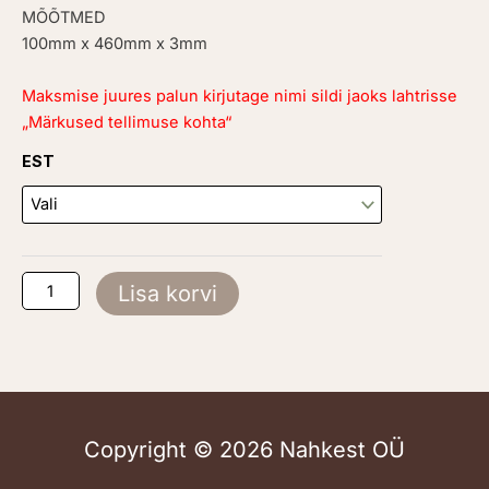
MÕÕTMED
100mm x 460mm x 3mm
Maksmise juures palun kirjutage nimi sildi jaoks lahtrisse
„Märkused tellimuse kohta“
Auto
EST
nimesilt
kogus
Lisa korvi
Copyright © 2026 Nahkest OÜ