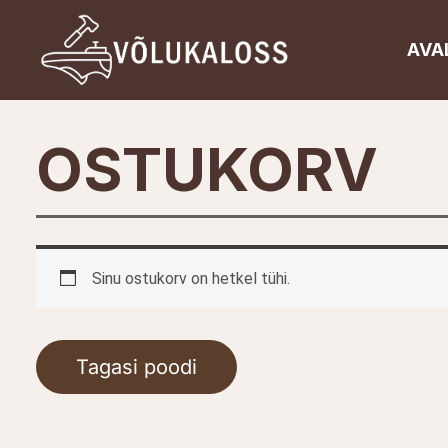
Skip
to
AVA
content
OSTUKORV
Sinu ostukorv on hetkel tühi.
Tagasi poodi